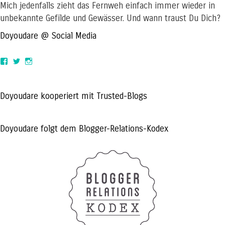
Mich jedenfalls zieht das Fernweh einfach immer wieder in
unbekannte Gefilde und Gewässer. Und wann traust Du Dich?
Doyoudare @ Social Media
View
View
View
doyoudaretoday’s
@doyoudaretoday’s
doyoudaretoday’s
profile
profile
profile
on
on
on
Facebook
Twitter
Instagram
Doyoudare kooperiert mit Trusted-Blogs
Doyoudare folgt dem Blogger-Relations-Kodex