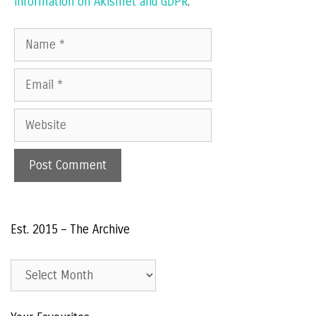
information on Akismet and GDPR
.
Name
Email
Website
Est. 2015 – The Archive
Est.
2015
–