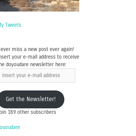
y Tweets
ever miss a new post ever again!
nsert your e-mail address to receive
he doyoudare newsletter here:
nsert
our
-
ail
Get the Newsletter!
ddress
oin 189 other subscribers
ououdare