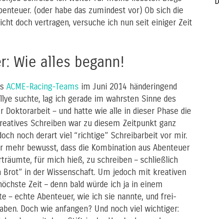
D
enteuer. (oder habe das zumindest vor) Ob sich die
eicht doch vertragen, versuche ich nun seit einiger Zeit
: Wie alles begann!
es
ACME-Racing-Teams
im Juni 2014 händeringend
allye suchte, lag ich gerade im wahrsten Sinne des
 Doktorarbeit – und hatte wie alle in dieser Phase die
kreatives Schreiben war zu diesem Zeitpunkt ganz
och noch derart viel “richtige” Schreibarbeit vor mir.
 mehr bewusst, dass die Kombination aus Abenteuer
erträumte, für mich hieß, zu schreiben – schließlich
h Brot” in der Wissenschaft. Um jedoch mit kreativen
öchste Zeit – denn bald würde ich ja in einem
e – echte Abenteuer, wie ich sie nannte, und frei-
haben. Doch wie anfangen? Und noch viel wichtiger: