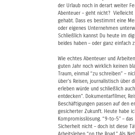
der Urlaub noch in derart weiter F
Abenteuer – geht nicht? Vielleicht
gehabt. Dass es bestimmt eine Men
oder eigenes Unternehmen unterweg
Schließlich kannst Du heute im digit
beides haben – oder ganz einfach 
Wie echtes Abenteuer und Arbeite
guten Jahr noch wirklich keinen 
Traum, einmal “zu schreiben” – nic
über’s Reisen, journalistisch über d
erleben würde und schließlich auch
entdecken”. Dokumentarfilmer, Reis
Beschäftigungen passen auf den er
gesicherter Zukunft. Heute habe ic
Kompromisslösung. “9-to-5” – das i
Sicherheit nicht – doch ist diese T
Arbeitsleben “on the Road.” Als Ne