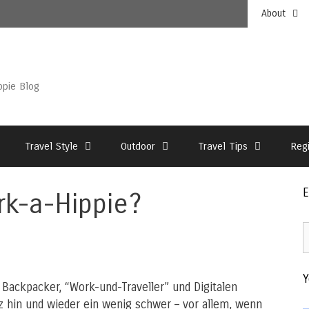
About
ppie Blog
Travel Style
Outdoor
Travel Tips
Reg
E
rk-a-Hippie?
E
2
–
Y
T
 Backpacker, “Work-und-Traveller” und Digitalen
A
hin und wieder ein wenig schwer – vor allem, wenn