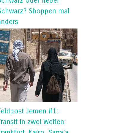
Schwarz oder lieber
Schwarz? Shoppen mal
anders
Feldpost Jemen #1:
Transit in zwei Welten:
Frankfurt, Kairo, Sana’a