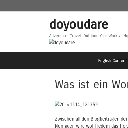
Skip
Skip
to
to
content
content
doyoudare
Adventure. Travel. Outdoor. Your Work-a-Hi
English Content
Was ist ein Wo
Zwischen all den Blogbeiträgen der
Nomaden wird wohl jedem das Herz 