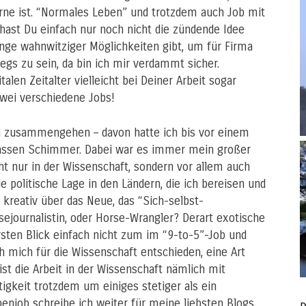
erne ist. “Normales Leben” und trotzdem auch Job mit
 hast Du einfach nur noch nicht die zündende Idee
ge wahnwitziger Möglichkeiten gibt, um für Firma
s zu sein, da bin ich mir verdammt sicher.
alen Zeitalter vielleicht bei Deiner Arbeit sogar
zwei verschiedene Jobs!
n zusammengehen – davon hatte ich bis vor einem
blassen Schimmer. Dabei war es immer mein großer
ht nur in der Wissenschaft, sondern vor allem auch
ie politische Lage in den Ländern, die ich bereisen und
 kreativ über das Neue, das “Sich-selbst-
ejournalistin, oder Horse-Wrangler? Derart exotische
sten Blick einfach nicht zum im “9-to-5”-Job und
h mich für die Wissenschaft entschieden, eine Art
st die Arbeit in der Wissenschaft nämlich mit
ätigkeit trotzdem um einiges stetiger als ein
benjob schreibe ich weiter für meine liebsten Blogs