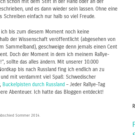
ch schon mit dem Stift in der Hand oder an der
eschrieben, und es dann wieder sein lassen. Ohne eine
s Schreiben einfach nur halb so viel Freude.
e ich bis zum diesem Moment noch keine
halb der Wissenschaft veröffentlicht (abgesehen von
inem Sammelband), geschweige denn jemals einen Cent
dient. Doch der Moment in dem ich meinem Rallye-
!”, sollte das alles ändern. Mit unserer 10.000
rdkap bis nach Russland fing ich endlich an zu
g und mit verdammt viel Spaß: Schwedischer
,
Buckelpisten durch Russland
– Jeder Rallye-Tag
ere Abenteuer. Ich hatte das Bloggen entdeckt!
R
– Abschied Sommer 2014.