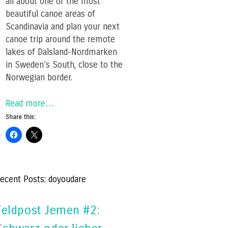
all about one of the most
beautiful canoe areas of
Scandinavia and plan your next
canoe trip around the remote
lakes of Dalsland-Nordmarken
in Sweden’s South, close to the
Norwegian border.
Read more…
Share this:
ecent Posts: doyoudare
Feldpost Jemen #2: