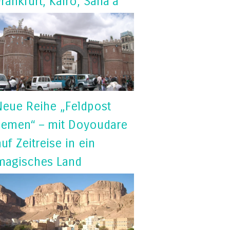
Frankfurt, Kairo, Sana’a
Neue Reihe „Feldpost
Jemen“ – mit Doyoudare
auf Zeitreise in ein
magisches Land