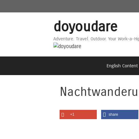
Skip
Skip
to
to
content
content
doyoudare
Adventure. Travel. Outdoor. Your Work-a-Hi
English Content
Nachtwanderu
+1
share