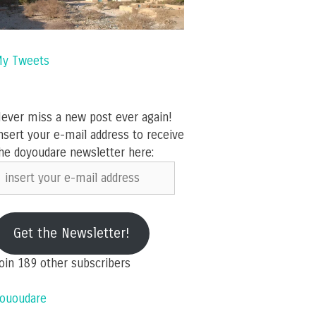
y Tweets
ever miss a new post ever again!
nsert your e-mail address to receive
he doyoudare newsletter here:
nsert
our
-
ail
Get the Newsletter!
ddress
oin 189 other subscribers
ououdare