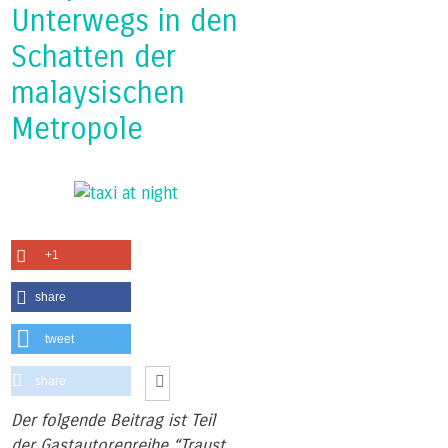
Unterwegs in den
Schatten der
malaysischen
Metropole
+1
share
tweet
share
Der folgende Beitrag ist Teil
der Gastautorenreihe “Traust