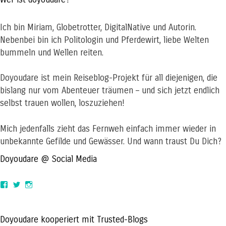
Ich bin Miriam, Globetrotter, DigitalNative und Autorin.
Nebenbei bin ich Politologin und Pferdewirt, liebe Welten
bummeln und Wellen reiten.
Doyoudare ist mein Reiseblog-Projekt für all diejenigen, die
bislang nur vom Abenteuer träumen – und sich jetzt endlich
selbst trauen wollen, loszuziehen!
Mich jedenfalls zieht das Fernweh einfach immer wieder in
unbekannte Gefilde und Gewässer. Und wann traust Du Dich?
Doyoudare @ Social Media
View
View
View
doyoudaretoday’s
@doyoudaretoday’s
doyoudaretoday’s
profile
profile
profile
on
on
on
Facebook
Twitter
Instagram
Doyoudare kooperiert mit Trusted-Blogs