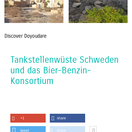
Discover Doyoudare
Tankstellenwüste Schweden
und das Bier-Benzin-
Konsortium
+1
share
tweet
share