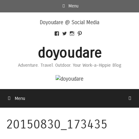
Skip
Menu
to
Skip
content
Doyoudare @ Social Media
to
content
View
View
View
View
Doyoudaretoday’s
@doyoudaretoday’s
doyoudaretoday’s
@doyoudare’s
profile
profile
profile
profile
doyoudare
on
on
on
on
Facebook
Twitter
Instagram
Pinterest
Adventure. Travel. Outdoor. Your Work-a-Hippie Blog
Menu
20150830_173435