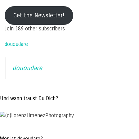
e-
mail
Get the Newsletter!
address
Join 189 other subscribers
dououdare
dououdare
Und wann traust Du Dich?
Wer ist doyoudare?