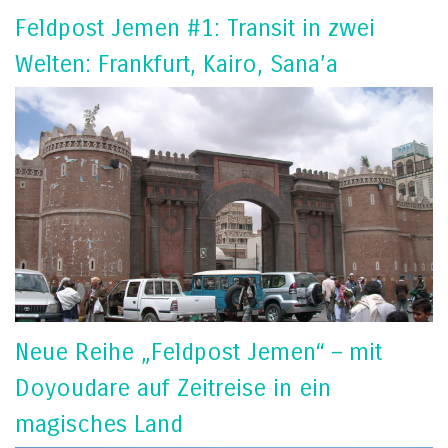
Feldpost Jemen #1: Transit in zwei
Welten: Frankfurt, Kairo, Sana’a
Neue Reihe „Feldpost Jemen“ – mit
Doyoudare auf Zeitreise in ein
magisches Land