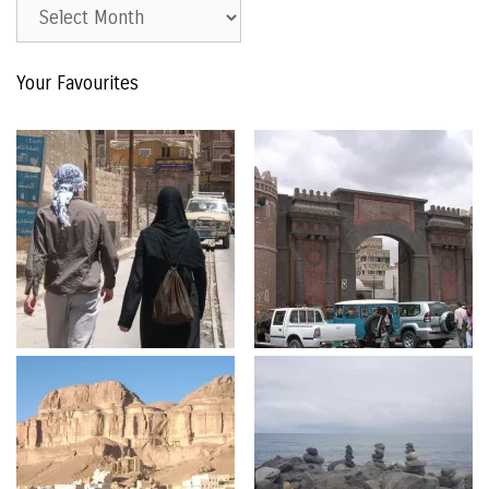
Est.
2015
–
Your Favourites
The
Archive