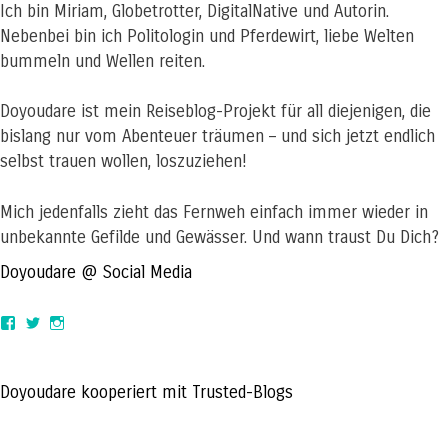
Ich bin Miriam, Globetrotter, DigitalNative und Autorin.
Nebenbei bin ich Politologin und Pferdewirt, liebe Welten
bummeln und Wellen reiten.
Doyoudare ist mein Reiseblog-Projekt für all diejenigen, die
bislang nur vom Abenteuer träumen – und sich jetzt endlich
selbst trauen wollen, loszuziehen!
Mich jedenfalls zieht das Fernweh einfach immer wieder in
unbekannte Gefilde und Gewässer. Und wann traust Du Dich?
Doyoudare @ Social Media
View
View
View
doyoudaretoday’s
@doyoudaretoday’s
doyoudaretoday’s
profile
profile
profile
on
on
on
Facebook
Twitter
Instagram
Doyoudare kooperiert mit Trusted-Blogs