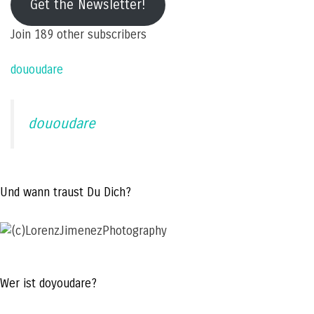
Get the Newsletter!
address
Join 189 other subscribers
dououdare
dououdare
Und wann traust Du Dich?
Wer ist doyoudare?