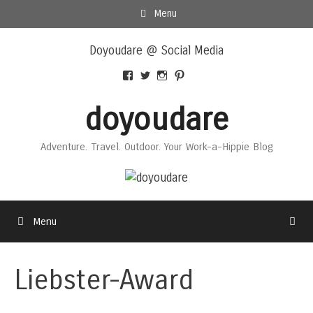
Skip
Menu
to
Skip
content
Doyoudare @ Social Media
to
content
View
View
View
View
Doyoudaretoday’s
@doyoudaretoday’s
doyoudaretoday’s
@doyoudare’s
profile
profile
profile
profile
doyoudare
on
on
on
on
Facebook
Twitter
Instagram
Pinterest
Adventure. Travel. Outdoor. Your Work-a-Hippie Blog
Menu
Liebster-Award