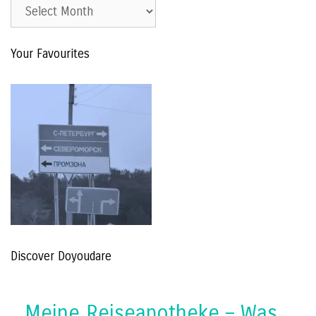
Est.
2015
–
Your Favourites
The
Archive
Discover Doyoudare
Meine Reiseapotheke – Was