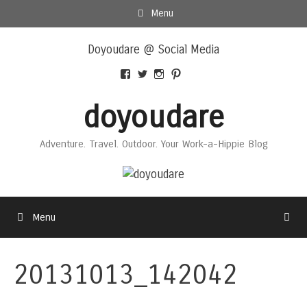
Skip
Menu
to
Skip
content
Doyoudare @ Social Media
to
content
View
View
View
View
Doyoudaretoday’s
@doyoudaretoday’s
doyoudaretoday’s
@doyoudare’s
profile
profile
profile
profile
doyoudare
on
on
on
on
Facebook
Twitter
Instagram
Pinterest
Adventure. Travel. Outdoor. Your Work-a-Hippie Blog
Menu
20131013_142042