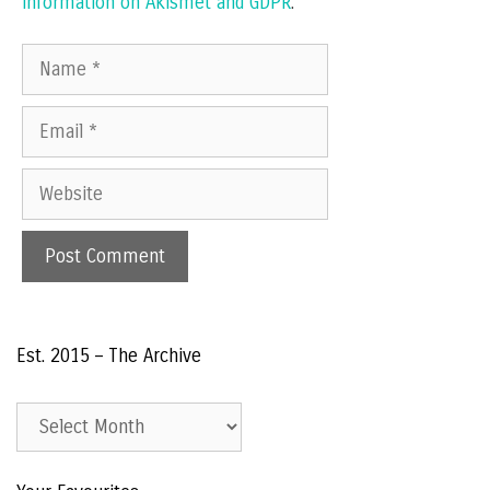
information on Akismet and GDPR
.
Name
Email
Website
Est. 2015 – The Archive
Est.
2015
–