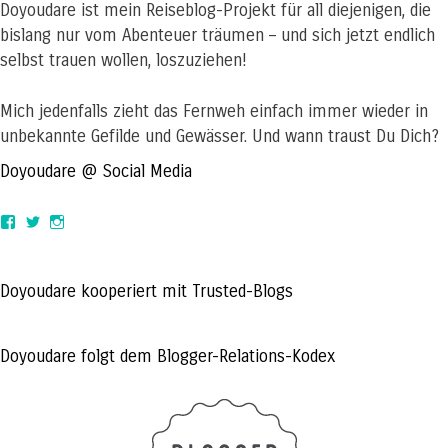
Doyoudare ist mein Reiseblog-Projekt für all diejenigen, die
bislang nur vom Abenteuer träumen – und sich jetzt endlich
selbst trauen wollen, loszuziehen!
Mich jedenfalls zieht das Fernweh einfach immer wieder in
unbekannte Gefilde und Gewässer. Und wann traust Du Dich?
Doyoudare @ Social Media
View
View
View
doyoudaretoday’s
@doyoudaretoday’s
doyoudaretoday’s
profile
profile
profile
on
on
on
Facebook
Twitter
Instagram
Doyoudare kooperiert mit Trusted-Blogs
Doyoudare folgt dem Blogger-Relations-Kodex