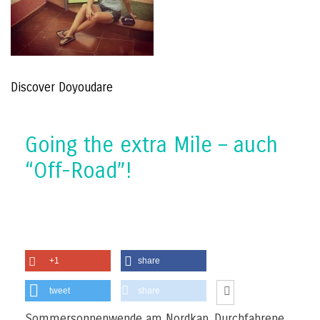
Discover Doyoudare
Going the extra Mile – auch
“Off-Road”!
+1
share
tweet
share
Sommersonnenwende am Nordkap. Durchfahrene