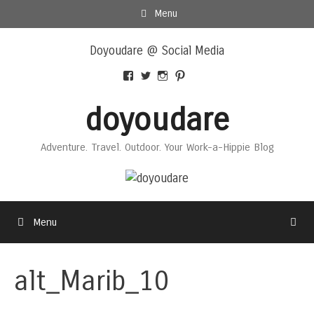
Skip
Menu
to
Skip
content
Doyoudare @ Social Media
to
content
View
View
View
View
Doyoudaretoday’s
@doyoudaretoday’s
doyoudaretoday’s
@doyoudare’s
profile
profile
profile
profile
doyoudare
on
on
on
on
Facebook
Twitter
Instagram
Pinterest
Adventure. Travel. Outdoor. Your Work-a-Hippie Blog
Menu
alt_Marib_10