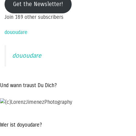
Get the Newsletter!
address
Join 189 other subscribers
dououdare
dououdare
Und wann traust Du Dich?
Wer ist doyoudare?