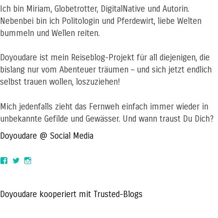
Ich bin Miriam, Globetrotter, DigitalNative und Autorin.
Nebenbei bin ich Politologin und Pferdewirt, liebe Welten
bummeln und Wellen reiten.
Doyoudare ist mein Reiseblog-Projekt für all diejenigen, die
bislang nur vom Abenteuer träumen – und sich jetzt endlich
selbst trauen wollen, loszuziehen!
Mich jedenfalls zieht das Fernweh einfach immer wieder in
unbekannte Gefilde und Gewässer. Und wann traust Du Dich?
Doyoudare @ Social Media
View
View
View
doyoudaretoday’s
@doyoudaretoday’s
doyoudaretoday’s
profile
profile
profile
on
on
on
Facebook
Twitter
Instagram
Doyoudare kooperiert mit Trusted-Blogs