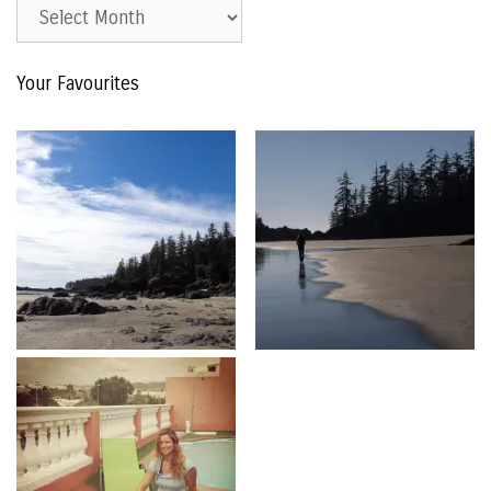
Est.
2015
–
Your Favourites
The
Archive