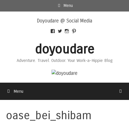
Skip
Menu
to
Skip
content
Doyoudare @ Social Media
to
content
View
View
View
View
Doyoudaretoday’s
@doyoudaretoday’s
doyoudaretoday’s
@doyoudare’s
profile
profile
profile
profile
doyoudare
on
on
on
on
Facebook
Twitter
Instagram
Pinterest
Adventure. Travel. Outdoor. Your Work-a-Hippie Blog
Menu
oase_bei_shibam