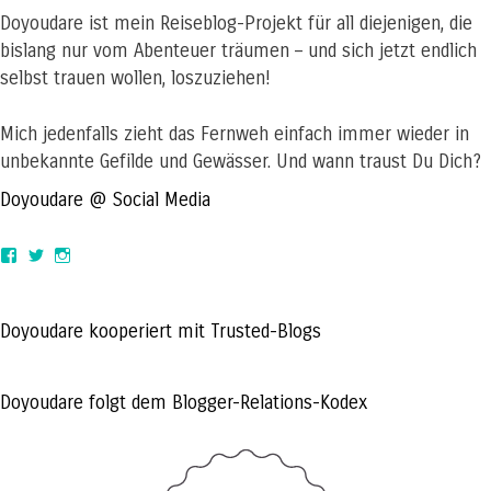
Doyoudare ist mein Reiseblog-Projekt für all diejenigen, die
bislang nur vom Abenteuer träumen – und sich jetzt endlich
selbst trauen wollen, loszuziehen!
Mich jedenfalls zieht das Fernweh einfach immer wieder in
unbekannte Gefilde und Gewässer. Und wann traust Du Dich?
Doyoudare @ Social Media
View
View
View
doyoudaretoday’s
@doyoudaretoday’s
doyoudaretoday’s
profile
profile
profile
on
on
on
Facebook
Twitter
Instagram
Doyoudare kooperiert mit Trusted-Blogs
Doyoudare folgt dem Blogger-Relations-Kodex