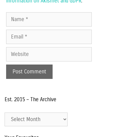
information on Akismet and GDPR
.
Name
Email
Website
Est. 2015 – The Archive
Est.
2015
–