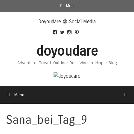
Skip
Menu
to
Skip
content
Doyoudare @ Social Media
to
content
View
View
View
View
Doyoudaretoday’s
@doyoudaretoday’s
doyoudaretoday’s
@doyoudare’s
profile
profile
profile
profile
doyoudare
on
on
on
on
Facebook
Twitter
Instagram
Pinterest
Adventure. Travel. Outdoor. Your Work-a-Hippie Blog
Menu
Sana_bei_Tag_9