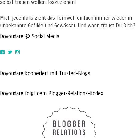
selbst trauen wollen, loszuziehen!
Mich jedenfalls zieht das Fernweh einfach immer wieder in
unbekannte Gefilde und Gewässer. Und wann traust Du Dich?
Doyoudare @ Social Media
View
View
View
doyoudaretoday’s
@doyoudaretoday’s
doyoudaretoday’s
profile
profile
profile
on
on
on
Facebook
Twitter
Instagram
Doyoudare kooperiert mit Trusted-Blogs
Doyoudare folgt dem Blogger-Relations-Kodex