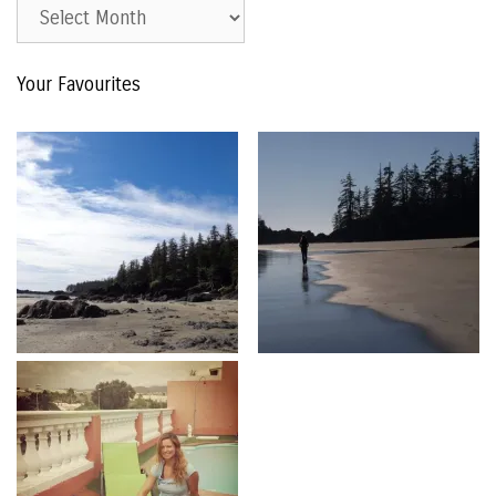
Est.
2015
–
Your Favourites
The
Archive