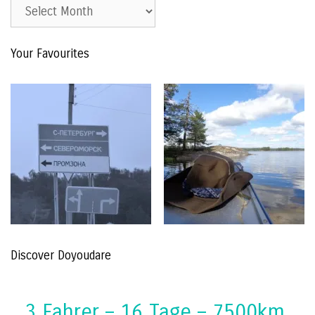
Est.
2015
–
Your Favourites
The
Archive
Discover Doyoudare
3 Fahrer – 16 Tage – 7500km