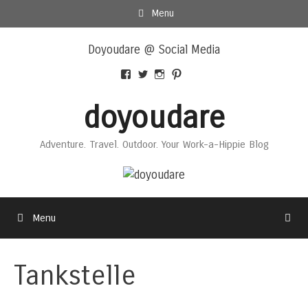
Skip
Menu
to
Skip
content
Doyoudare @ Social Media
to
content
View
View
View
View
Doyoudaretoday’s
@doyoudaretoday’s
doyoudaretoday’s
@doyoudare’s
profile
profile
profile
profile
doyoudare
on
on
on
on
Facebook
Twitter
Instagram
Pinterest
Adventure. Travel. Outdoor. Your Work-a-Hippie Blog
Menu
Tankstelle