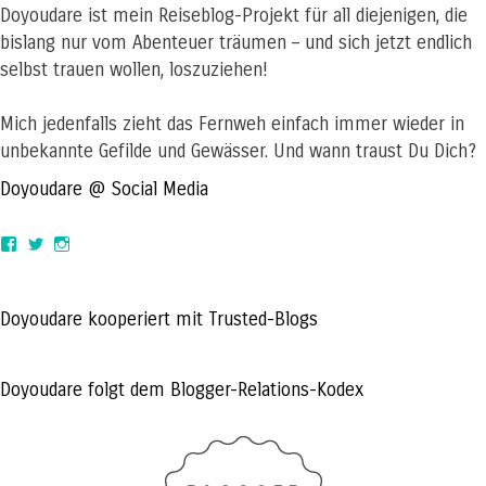
Doyoudare ist mein Reiseblog-Projekt für all diejenigen, die
bislang nur vom Abenteuer träumen – und sich jetzt endlich
selbst trauen wollen, loszuziehen!
Mich jedenfalls zieht das Fernweh einfach immer wieder in
unbekannte Gefilde und Gewässer. Und wann traust Du Dich?
Doyoudare @ Social Media
View
View
View
doyoudaretoday’s
@doyoudaretoday’s
doyoudaretoday’s
profile
profile
profile
on
on
on
Facebook
Twitter
Instagram
Doyoudare kooperiert mit Trusted-Blogs
Doyoudare folgt dem Blogger-Relations-Kodex