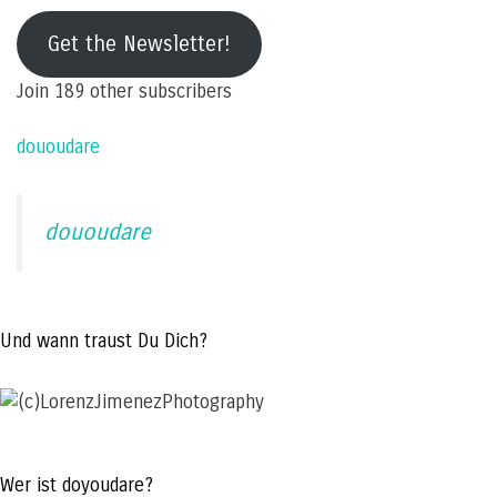
mail
Get the Newsletter!
address
Join 189 other subscribers
dououdare
dououdare
Und wann traust Du Dich?
Wer ist doyoudare?