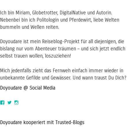
Ich bin Miriam, Globetrotter, DigitalNative und Autorin.
Nebenbei bin ich Politologin und Pferdewirt, liebe Welten
bummeln und Wellen reiten.
Doyoudare ist mein Reiseblog-Projekt für all diejenigen, die
bislang nur vom Abenteuer träumen – und sich jetzt endlich
selbst trauen wollen, loszuziehen!
Mich jedenfalls zieht das Fernweh einfach immer wieder in
unbekannte Gefilde und Gewässer. Und wann traust Du Dich?
Doyoudare @ Social Media
View
View
View
doyoudaretoday’s
@doyoudaretoday’s
doyoudaretoday’s
profile
profile
profile
on
on
on
Facebook
Twitter
Instagram
Doyoudare kooperiert mit Trusted-Blogs