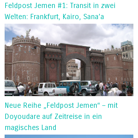
Feldpost Jemen #1: Transit in zwei
Welten: Frankfurt, Kairo, Sana’a
Neue Reihe „Feldpost Jemen“ – mit
Doyoudare auf Zeitreise in ein
magisches Land