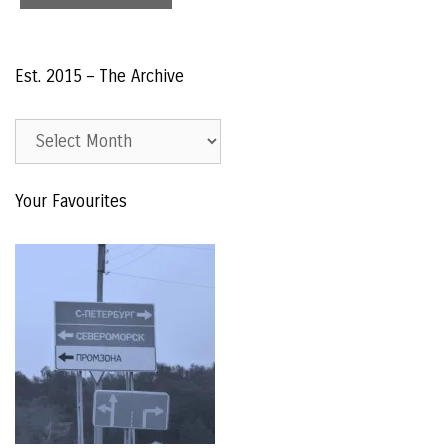
Est. 2015 – The Archive
Est.
2015
–
Your Favourites
The
Archive