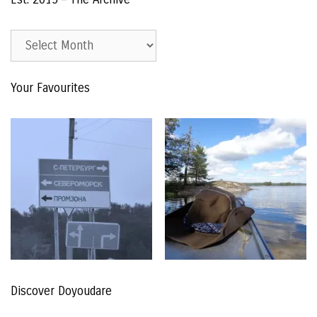
Est.
2015
–
Your Favourites
The
Archive
Discover Doyoudare