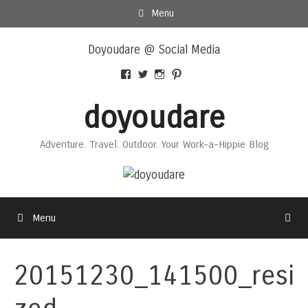
Skip
Menu
to
Skip
content
Doyoudare @ Social Media
to
content
View
View
View
View
Doyoudaretoday’s
@doyoudaretoday’s
doyoudaretoday’s
@doyoudare’s
profile
profile
profile
profile
doyoudare
on
on
on
on
Facebook
Twitter
Instagram
Pinterest
Adventure. Travel. Outdoor. Your Work-a-Hippie Blog
Menu
20151230_141500_resi