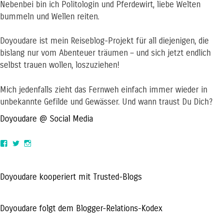
Nebenbei bin ich Politologin und Pferdewirt, liebe Welten
bummeln und Wellen reiten.
Doyoudare ist mein Reiseblog-Projekt für all diejenigen, die
bislang nur vom Abenteuer träumen – und sich jetzt endlich
selbst trauen wollen, loszuziehen!
Mich jedenfalls zieht das Fernweh einfach immer wieder in
unbekannte Gefilde und Gewässer. Und wann traust Du Dich?
Doyoudare @ Social Media
View
View
View
doyoudaretoday’s
@doyoudaretoday’s
doyoudaretoday’s
profile
profile
profile
on
on
on
Facebook
Twitter
Instagram
Doyoudare kooperiert mit Trusted-Blogs
Doyoudare folgt dem Blogger-Relations-Kodex