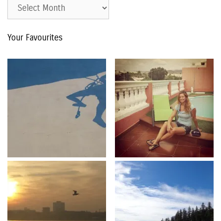
Est.
2015
–
Your Favourites
The
Archive