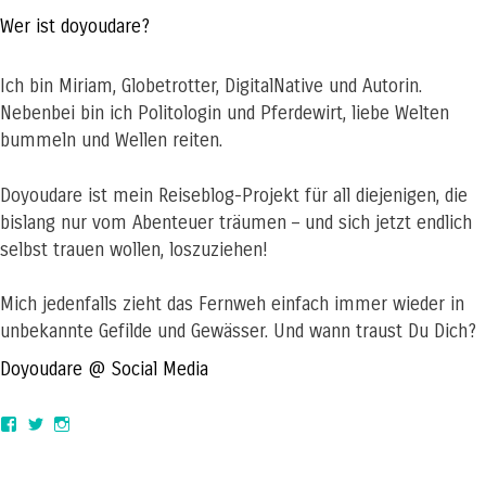
Wer ist doyoudare?
Ich bin Miriam, Globetrotter, DigitalNative und Autorin.
Nebenbei bin ich Politologin und Pferdewirt, liebe Welten
bummeln und Wellen reiten.
Doyoudare ist mein Reiseblog-Projekt für all diejenigen, die
bislang nur vom Abenteuer träumen – und sich jetzt endlich
selbst trauen wollen, loszuziehen!
Mich jedenfalls zieht das Fernweh einfach immer wieder in
unbekannte Gefilde und Gewässer. Und wann traust Du Dich?
Doyoudare @ Social Media
View
View
View
doyoudaretoday’s
@doyoudaretoday’s
doyoudaretoday’s
profile
profile
profile
on
on
on