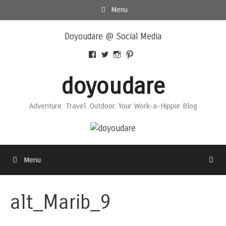
Skip
Menu
to
Skip
content
Doyoudare @ Social Media
to
content
View
View
View
View
Doyoudaretoday’s
@doyoudaretoday’s
doyoudaretoday’s
@doyoudare’s
profile
profile
profile
profile
doyoudare
on
on
on
on
Facebook
Twitter
Instagram
Pinterest
Adventure. Travel. Outdoor. Your Work-a-Hippie Blog
Menu
alt_Marib_9