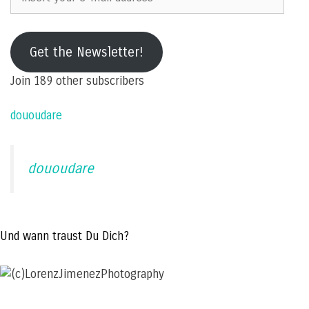
your
e-
mail
Get the Newsletter!
address
Join 189 other subscribers
dououdare
dououdare
Und wann traust Du Dich?