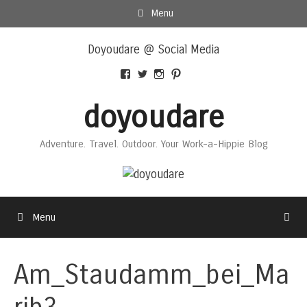
Skip
Menu
to
Skip
content
Doyoudare @ Social Media
to
content
View
View
View
View
Doyoudaretoday’s
@doyoudaretoday’s
doyoudaretoday’s
@doyoudare’s
profile
profile
profile
profile
doyoudare
on
on
on
on
Facebook
Twitter
Instagram
Pinterest
Adventure. Travel. Outdoor. Your Work-a-Hippie Blog
Menu
Am_Staudamm_bei_Ma