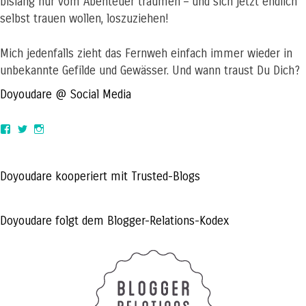
bislang nur vom Abenteuer träumen – und sich jetzt endlich
selbst trauen wollen, loszuziehen!
Mich jedenfalls zieht das Fernweh einfach immer wieder in
unbekannte Gefilde und Gewässer. Und wann traust Du Dich?
Doyoudare @ Social Media
View
View
View
doyoudaretoday’s
@doyoudaretoday’s
doyoudaretoday’s
profile
profile
profile
on
on
on
Facebook
Twitter
Instagram
Doyoudare kooperiert mit Trusted-Blogs
Doyoudare folgt dem Blogger-Relations-Kodex