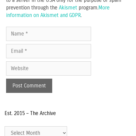
to a server in the USA only for the purpose of spam
prevention through the
Akismet
program.
More
information on Akismet and GDPR
.
Name
Email
Website
Est. 2015 – The Archive
Est.