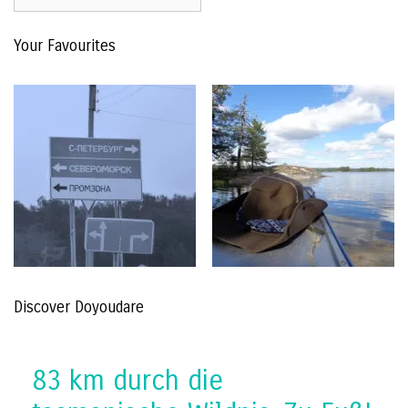
2015
–
Your Favourites
The
Archive
Discover Doyoudare
83 km durch die