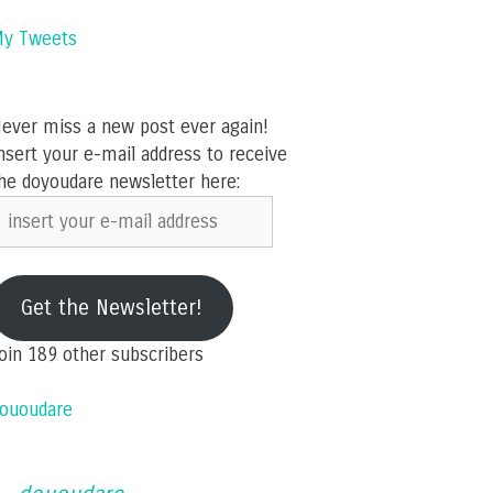
y Tweets
ever miss a new post ever again!
nsert your e-mail address to receive
he doyoudare newsletter here:
nsert
our
-
ail
Get the Newsletter!
ddress
oin 189 other subscribers
ououdare