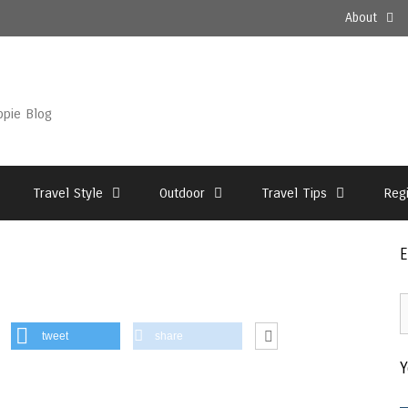
About
ppie Blog
Travel Style
Outdoor
Travel Tips
Reg
E
E
2
tweet
share
–
Y
T
A