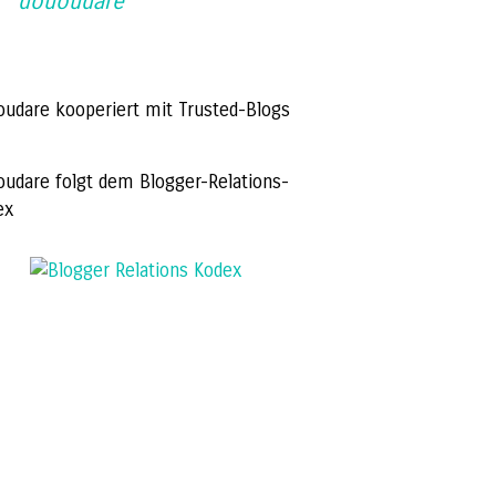
dououdare
oudare kooperiert mit Trusted-Blogs
oudare folgt dem Blogger-Relations-
ex