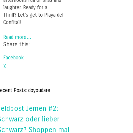
afternoons full of bliss and
laughter. Ready for a
Thrill? Let’s get to Playa del
Confital!
Read more…
Share this:
Facebook
X
ecent Posts: doyoudare
Feldpost Jemen #2:
Schwarz oder lieber
Schwarz? Shoppen mal