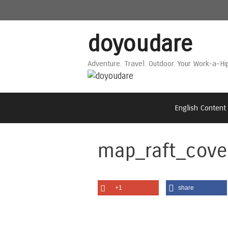
Skip
Skip
to
to
content
content
doyoudare
Adventure. Travel. Outdoor. Your Work-a-Hi
English Content
map_raft_cove
+1
share