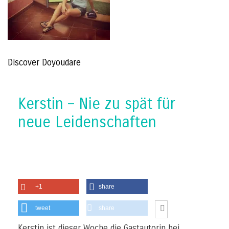
Discover Doyoudare
Kerstin – Nie zu spät für
neue Leidenschaften
+1
share
tweet
share
Kerstin ist dieser Woche die Gastautorin bei