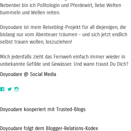
Nebenbei bin ich Politologin und Pferdewirt, liebe Welten
bummeln und Wellen reiten.
Doyoudare ist mein Reiseblog-Projekt für all diejenigen, die
bislang nur vom Abenteuer träumen – und sich jetzt endlich
selbst trauen wollen, loszuziehen!
Mich jedenfalls zieht das Fernweh einfach immer wieder in
unbekannte Gefilde und Gewässer. Und wann traust Du Dich?
Doyoudare @ Social Media
View
View
View
doyoudaretoday’s
@doyoudaretoday’s
doyoudaretoday’s
profile
profile
profile
on
on
on
Facebook
Twitter
Instagram
Doyoudare kooperiert mit Trusted-Blogs
Doyoudare folgt dem Blogger-Relations-Kodex