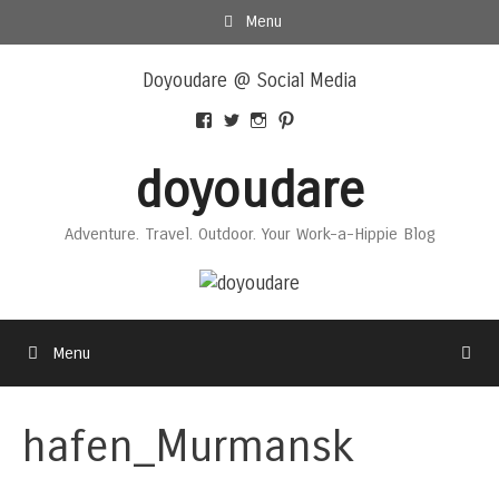
Skip
Menu
to
Skip
content
Doyoudare @ Social Media
to
content
View
View
View
View
Doyoudaretoday’s
@doyoudaretoday’s
doyoudaretoday’s
@doyoudare’s
profile
profile
profile
profile
doyoudare
on
on
on
on
Facebook
Twitter
Instagram
Pinterest
Adventure. Travel. Outdoor. Your Work-a-Hippie Blog
Menu
hafen_Murmansk