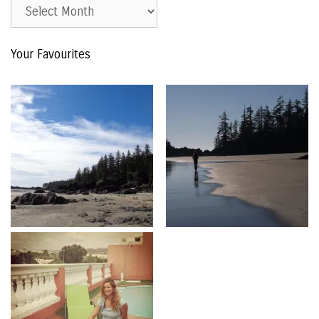
Est.
2015
–
Your Favourites
The
Archive