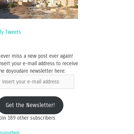
y Tweets
ever miss a new post ever again!
nsert your e-mail address to receive
he doyoudare newsletter here:
nsert
our
-
ail
Get the Newsletter!
ddress
oin 189 other subscribers
ououdare