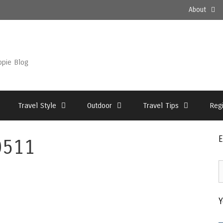
About
ppie Blog
Travel Style
Outdoor
Travel Tips
Reg
E
0511
E
2
–
Y
T
A