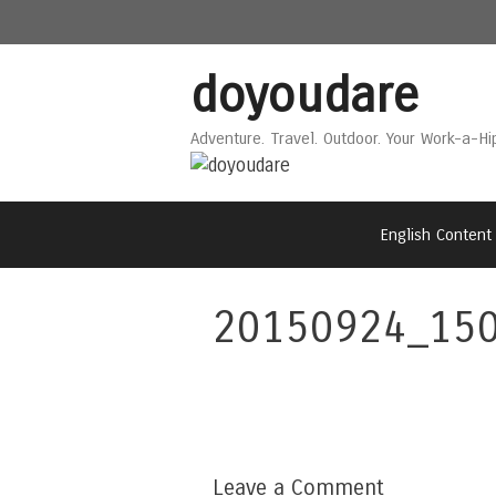
Skip
Skip
to
to
content
content
doyoudare
Adventure. Travel. Outdoor. Your Work-a-Hi
English Content
20150924_15
Leave a Comment