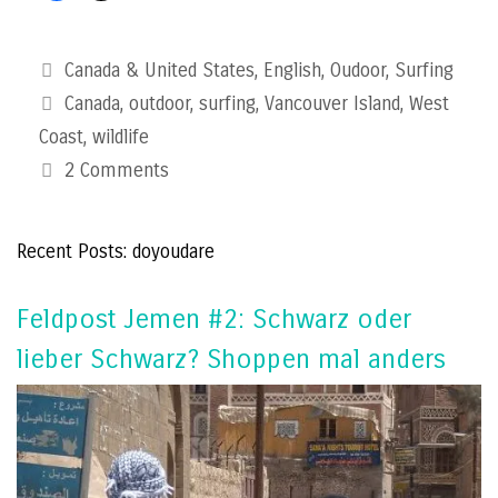
Categories
Canada & United States
,
English
,
Oudoor
,
Surfing
Tags
Canada
,
outdoor
,
surfing
,
Vancouver Island
,
West
Coast
,
wildlife
2 Comments
Recent Posts: doyoudare
Feldpost Jemen #2: Schwarz oder
lieber Schwarz? Shoppen mal anders