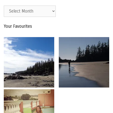
Est.
2015
–
Your Favourites
The
Archive