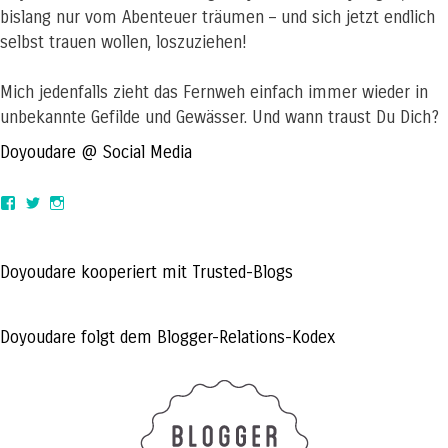
bislang nur vom Abenteuer träumen – und sich jetzt endlich
selbst trauen wollen, loszuziehen!
Mich jedenfalls zieht das Fernweh einfach immer wieder in
unbekannte Gefilde und Gewässer. Und wann traust Du Dich?
Doyoudare @ Social Media
View
View
View
doyoudaretoday’s
@doyoudaretoday’s
doyoudaretoday’s
profile
profile
profile
on
on
on
Facebook
Twitter
Instagram
Doyoudare kooperiert mit Trusted-Blogs
Doyoudare folgt dem Blogger-Relations-Kodex