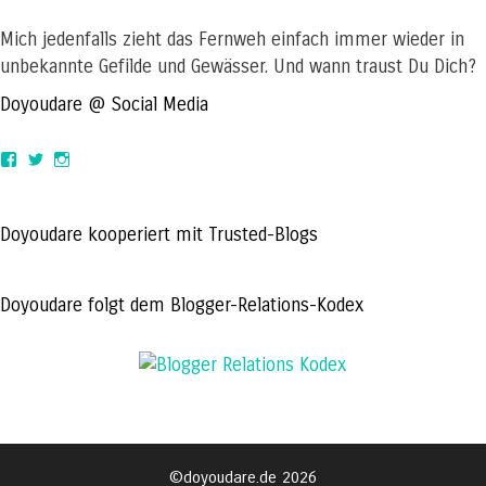
Mich jedenfalls zieht das Fernweh einfach immer wieder in
unbekannte Gefilde und Gewässer. Und wann traust Du Dich?
Doyoudare @ Social Media
View
View
View
doyoudaretoday’s
@doyoudaretoday’s
doyoudaretoday’s
profile
profile
profile
on
on
on
Facebook
Twitter
Instagram
Doyoudare kooperiert mit Trusted-Blogs
Doyoudare folgt dem Blogger-Relations-Kodex
©doyoudare.de 2026