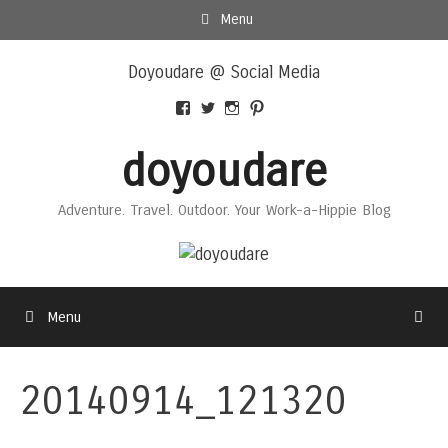
Skip
Menu
to
Skip
content
Doyoudare @ Social Media
to
content
View
View
View
View
Doyoudaretoday’s
@doyoudaretoday’s
doyoudaretoday’s
@doyoudare’s
profile
profile
profile
profile
doyoudare
on
on
on
on
Facebook
Twitter
Instagram
Pinterest
Adventure. Travel. Outdoor. Your Work-a-Hippie Blog
Menu
20140914_121320