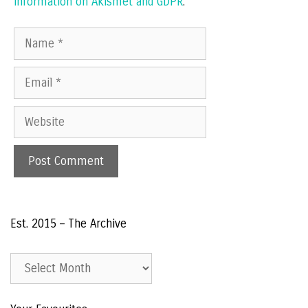
information on Akismet and GDPR
.
Name
Email
Website
Est. 2015 – The Archive
Est.
2015
–