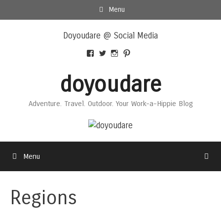
Skip
Menu
to
Skip
content
Doyoudare @ Social Media
to
content
View
View
View
View
Doyoudaretoday’s
@doyoudaretoday’s
doyoudaretoday’s
@doyoudare’s
profile
profile
profile
profile
doyoudare
on
on
on
on
Facebook
Twitter
Instagram
Pinterest
Adventure. Travel. Outdoor. Your Work-a-Hippie Blog
Menu
Regions