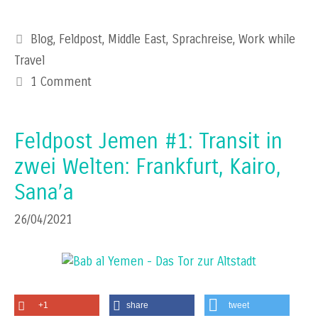
Categories
Blog
,
Feldpost
,
Middle East
,
Sprachreise
,
Work while
Travel
1 Comment
Feldpost Jemen #1: Transit in
zwei Welten: Frankfurt, Kairo,
Sana’a
26/04/2021
+1
share
tweet