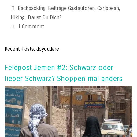
Categories
Backpacking
,
Beiträge Gastautoren
,
Caribbean
,
Hiking
,
Traust Du Dich?
1 Comment
Recent Posts: doyoudare
Feldpost Jemen #2: Schwarz oder
lieber Schwarz? Shoppen mal anders