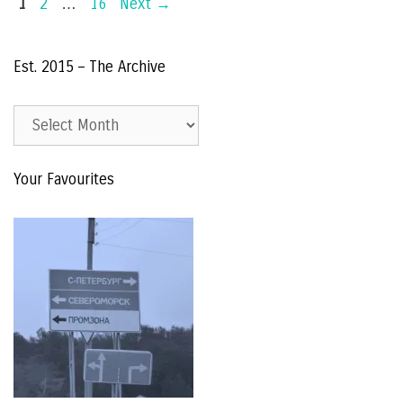
Page
Page
Page
1
2
…
16
Next
→
Est. 2015 – The Archive
Est.
2015
–
Your Favourites
The
Archive