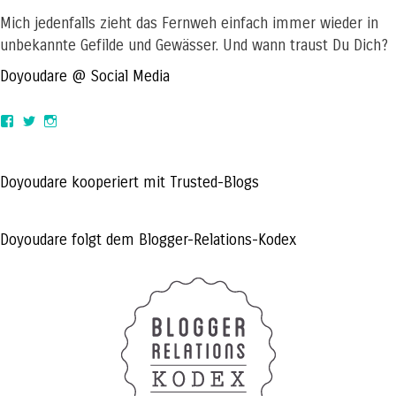
Mich jedenfalls zieht das Fernweh einfach immer wieder in
unbekannte Gefilde und Gewässer. Und wann traust Du Dich?
Doyoudare @ Social Media
View
View
View
doyoudaretoday’s
@doyoudaretoday’s
doyoudaretoday’s
profile
profile
profile
on
on
on
Facebook
Twitter
Instagram
Doyoudare kooperiert mit Trusted-Blogs
Doyoudare folgt dem Blogger-Relations-Kodex