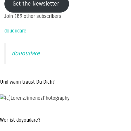
Get the Newsletter!
address
Join 189 other subscribers
dououdare
dououdare
Und wann traust Du Dich?
Wer ist doyoudare?