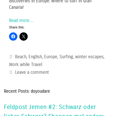
discoveries in Europe: Where to surf in Gran
Canaria!
Read more…
Share this:
Categories
Beach
,
English
,
Europe
,
Surfing
,
winter escapes
,
Work while Travel
Leave a comment
Recent Posts: doyoudare
Feldpost Jemen #2: Schwarz oder