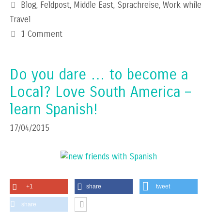
Categories
Blog
,
Feldpost
,
Middle East
,
Sprachreise
,
Work while
Travel
1 Comment
Do you dare … to become a
Local? Love South America –
learn Spanish!
17/04/2015
+1
share
tweet
share