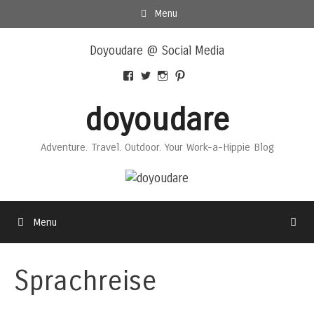
Skip
Menu
to
Skip
content
Doyoudare @ Social Media
to
content
View
View
View
View
Doyoudaretoday’s
@doyoudaretoday’s
doyoudaretoday’s
@doyoudare’s
profile
profile
profile
profile
doyoudare
on
on
on
on
Facebook
Twitter
Instagram
Pinterest
Adventure. Travel. Outdoor. Your Work-a-Hippie Blog
Menu
Sprachreise