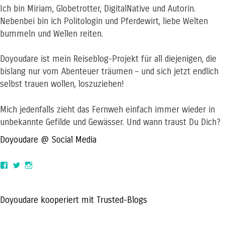
Ich bin Miriam, Globetrotter, DigitalNative und Autorin.
Nebenbei bin ich Politologin und Pferdewirt, liebe Welten
bummeln und Wellen reiten.
Doyoudare ist mein Reiseblog-Projekt für all diejenigen, die
bislang nur vom Abenteuer träumen – und sich jetzt endlich
selbst trauen wollen, loszuziehen!
Mich jedenfalls zieht das Fernweh einfach immer wieder in
unbekannte Gefilde und Gewässer. Und wann traust Du Dich?
Doyoudare @ Social Media
View
View
View
doyoudaretoday’s
@doyoudaretoday’s
doyoudaretoday’s
profile
profile
profile
on
on
on
Facebook
Twitter
Instagram
Doyoudare kooperiert mit Trusted-Blogs