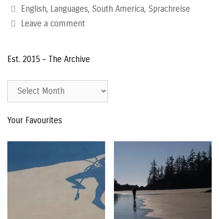
Categories
English
,
Languages
,
South America
,
Sprachreise
Leave a comment
Est. 2015 – The Archive
Est.
2015
–
Your Favourites
The
Archive