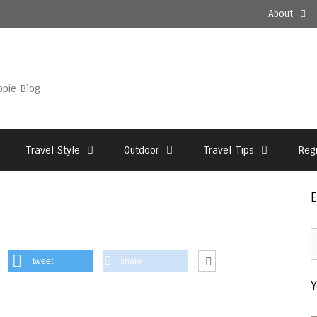
About
ppie Blog
Travel Style
Outdoor
Travel Tips
Reg
E
E
2
tweet
share
–
Y
T
A