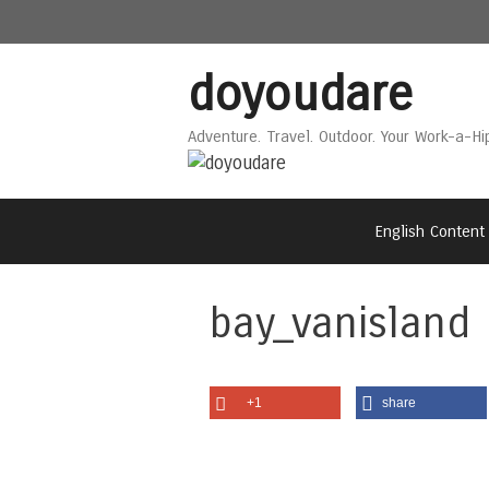
Skip
Skip
to
to
content
content
doyoudare
Adventure. Travel. Outdoor. Your Work-a-Hi
English Content
bay_vanisland
+1
share