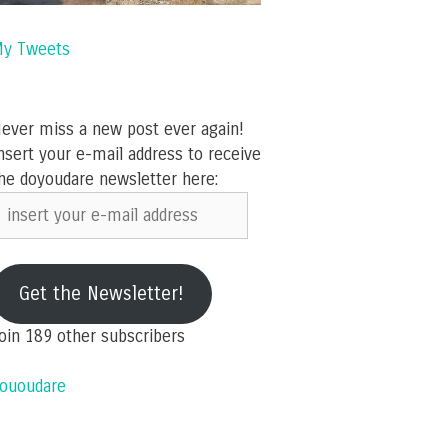
y Tweets
ever miss a new post ever again!
nsert your e-mail address to receive
he doyoudare newsletter here:
nsert
our
-
ail
Get the Newsletter!
ddress
oin 189 other subscribers
ououdare