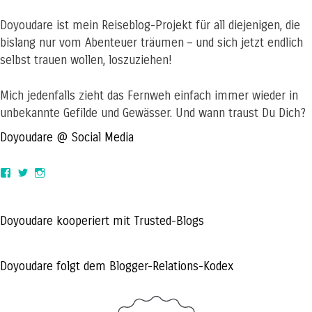
Doyoudare ist mein Reiseblog-Projekt für all diejenigen, die
bislang nur vom Abenteuer träumen – und sich jetzt endlich
selbst trauen wollen, loszuziehen!
Mich jedenfalls zieht das Fernweh einfach immer wieder in
unbekannte Gefilde und Gewässer. Und wann traust Du Dich?
Doyoudare @ Social Media
View
View
View
doyoudaretoday’s
@doyoudaretoday’s
doyoudaretoday’s
profile
profile
profile
on
on
on
Facebook
Twitter
Instagram
Doyoudare kooperiert mit Trusted-Blogs
Doyoudare folgt dem Blogger-Relations-Kodex