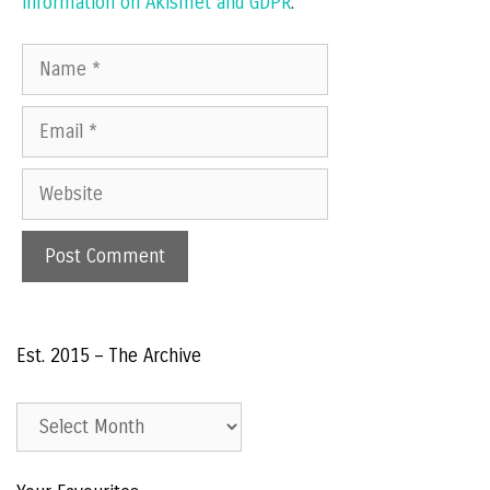
information on Akismet and GDPR
.
Name
Email
Website
Est. 2015 – The Archive
Est.
2015
–