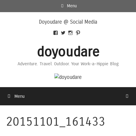
Skip
Menu
to
Skip
content
Doyoudare @ Social Media
to
content
View
View
View
View
Doyoudaretoday’s
@doyoudaretoday’s
doyoudaretoday’s
@doyoudare’s
profile
profile
profile
profile
doyoudare
on
on
on
on
Facebook
Twitter
Instagram
Pinterest
Adventure. Travel. Outdoor. Your Work-a-Hippie Blog
Menu
20151101_161433