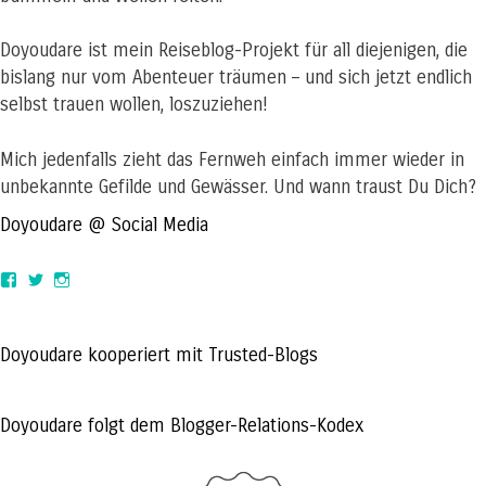
Doyoudare ist mein Reiseblog-Projekt für all diejenigen, die
bislang nur vom Abenteuer träumen – und sich jetzt endlich
selbst trauen wollen, loszuziehen!
Mich jedenfalls zieht das Fernweh einfach immer wieder in
unbekannte Gefilde und Gewässer. Und wann traust Du Dich?
Doyoudare @ Social Media
View
View
View
doyoudaretoday’s
@doyoudaretoday’s
doyoudaretoday’s
profile
profile
profile
on
on
on
Facebook
Twitter
Instagram
Doyoudare kooperiert mit Trusted-Blogs
Doyoudare folgt dem Blogger-Relations-Kodex