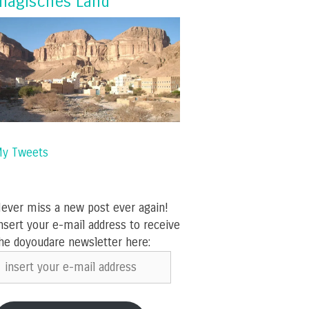
magisches Land
y Tweets
ever miss a new post ever again!
nsert your e-mail address to receive
he doyoudare newsletter here:
nsert
our
-