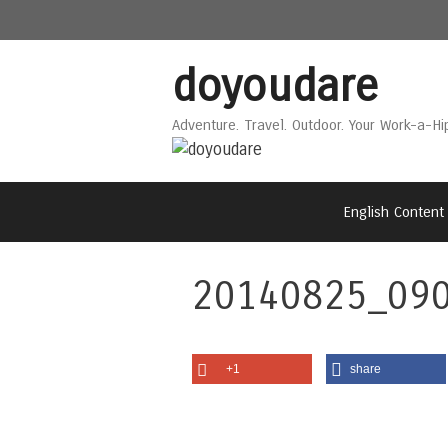
Skip
Skip
to
to
content
content
doyoudare
Adventure. Travel. Outdoor. Your Work-a-Hi
English Content
20140825_09
+1
share