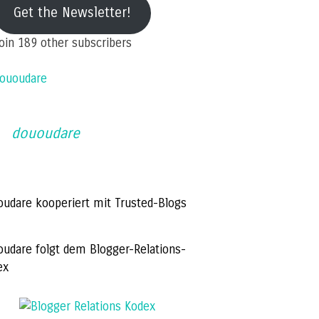
ail
Get the Newsletter!
ddress
oin 189 other subscribers
ououdare
dououdare
oudare kooperiert mit Trusted-Blogs
oudare folgt dem Blogger-Relations-
ex