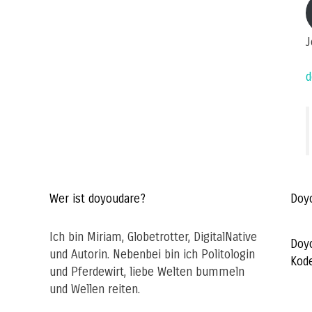
m
a
J
d
Wer ist doyoudare?
Doy
Ich bin Miriam, Globetrotter, DigitalNative
Doy
und Autorin. Nebenbei bin ich Politologin
Kod
und Pferdewirt, liebe Welten bummeln
und Wellen reiten.