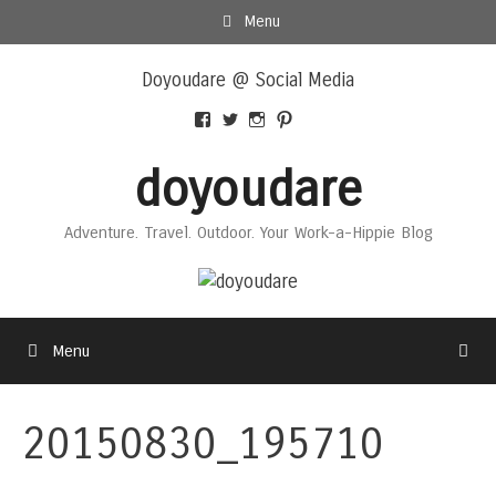
Skip
Menu
to
Skip
content
Doyoudare @ Social Media
to
content
View
View
View
View
Doyoudaretoday’s
@doyoudaretoday’s
doyoudaretoday’s
@doyoudare’s
profile
profile
profile
profile
doyoudare
on
on
on
on
Facebook
Twitter
Instagram
Pinterest
Adventure. Travel. Outdoor. Your Work-a-Hippie Blog
Menu
20150830_195710