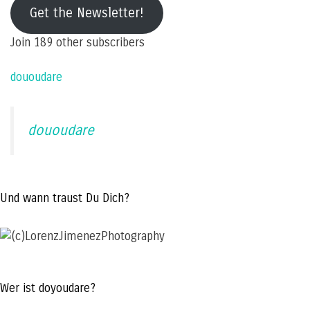
mail
Get the Newsletter!
address
Join 189 other subscribers
dououdare
dououdare
Und wann traust Du Dich?
Wer ist doyoudare?