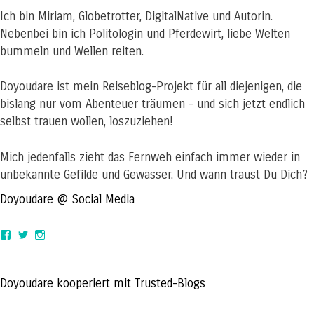
Ich bin Miriam, Globetrotter, DigitalNative und Autorin.
Nebenbei bin ich Politologin und Pferdewirt, liebe Welten
bummeln und Wellen reiten.
Doyoudare ist mein Reiseblog-Projekt für all diejenigen, die
bislang nur vom Abenteuer träumen – und sich jetzt endlich
selbst trauen wollen, loszuziehen!
Mich jedenfalls zieht das Fernweh einfach immer wieder in
unbekannte Gefilde und Gewässer. Und wann traust Du Dich?
Doyoudare @ Social Media
View
View
View
doyoudaretoday’s
@doyoudaretoday’s
doyoudaretoday’s
profile
profile
profile
on
on
on
Facebook
Twitter
Instagram
Doyoudare kooperiert mit Trusted-Blogs