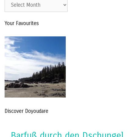
Est.
2015
–
Your Favourites
The
Archive
Discover Doyoudare
Barfuß durch den Dschungel