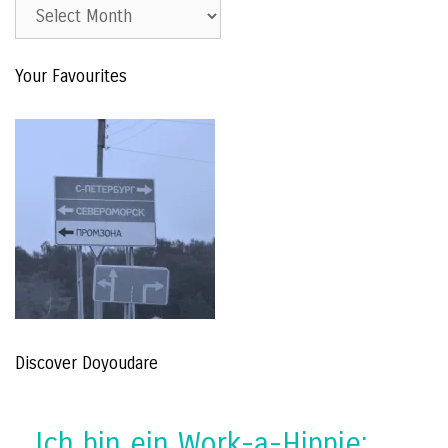
Est.
2015
–
Your Favourites
The
Archive
Discover Doyoudare
Ich bin ein Work-a-Hippie: