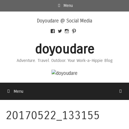
Skip
Menu
to
Skip
content
Doyoudare @ Social Media
to
content
View
View
View
View
Doyoudaretoday’s
@doyoudaretoday’s
doyoudaretoday’s
@doyoudare’s
profile
profile
profile
profile
doyoudare
on
on
on
on
Facebook
Twitter
Instagram
Pinterest
Adventure. Travel. Outdoor. Your Work-a-Hippie Blog
Menu
20170522_133155