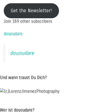
e-
mail
Get the Newsletter!
address
Join 189 other subscribers
dououdare
dououdare
Und wann traust Du Dich?
Wer ist doyoudare?