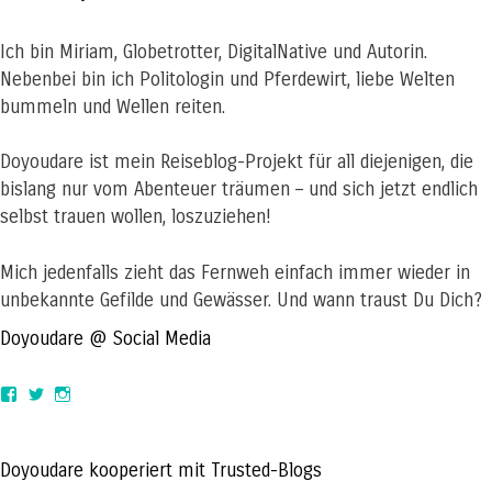
Ich bin Miriam, Globetrotter, DigitalNative und Autorin.
Nebenbei bin ich Politologin und Pferdewirt, liebe Welten
bummeln und Wellen reiten.
Doyoudare ist mein Reiseblog-Projekt für all diejenigen, die
bislang nur vom Abenteuer träumen – und sich jetzt endlich
selbst trauen wollen, loszuziehen!
Mich jedenfalls zieht das Fernweh einfach immer wieder in
unbekannte Gefilde und Gewässer. Und wann traust Du Dich?
Doyoudare @ Social Media
View
View
View
doyoudaretoday’s
@doyoudaretoday’s
doyoudaretoday’s
profile
profile
profile
on
on
on
Facebook
Twitter
Instagram
Doyoudare kooperiert mit Trusted-Blogs