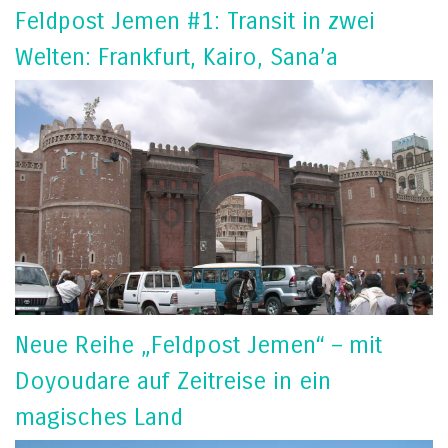
Feldpost Jemen #1: Transit in zwei
Welten: Frankfurt, Kairo, Sana’a
Neue Reihe „Feldpost Jemen“ – mit
Doyoudare auf Zeitreise in ein
magisches Land