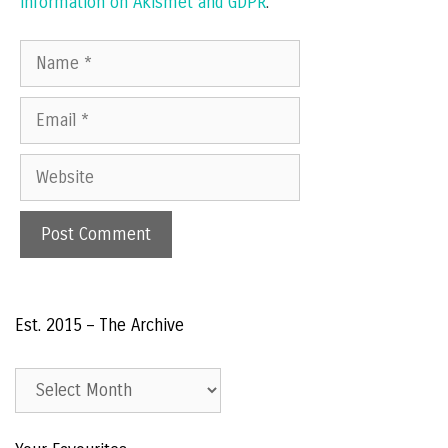
information on Akismet and GDPR
.
Name
Email
Website
Est. 2015 – The Archive
Est.
2015
–