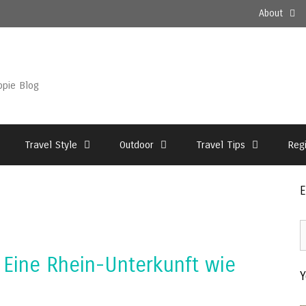
About
ppie Blog
Travel Style
Outdoor
Travel Tips
Reg
E
E
2
Eine Rhein-Unterkunft wie
–
Y
T
A