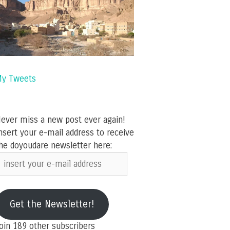
y Tweets
ever miss a new post ever again!
nsert your e-mail address to receive
he doyoudare newsletter here:
nsert
our
-
ail
Get the Newsletter!
ddress
oin 189 other subscribers