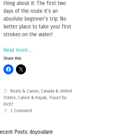
thing about it: The first two
days of the route it’s an
absolute beginner’s trip: No
better place to take your first
strokes on the water!
Read more…
Share this:
Categories
Boats & Canoe
,
Canada & United
States
,
Canoe & Kayak
,
Traust Du
Dich?
1 Comment
ecent Posts: doyoudare