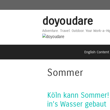
Skip
Skip
to
to
content
content
doyoudare
Adventure. Travel. Outdoor. Your Work-a-Hi
English Content
Sommer
Köln kann Sommer! 
in’s Wasser gebaut