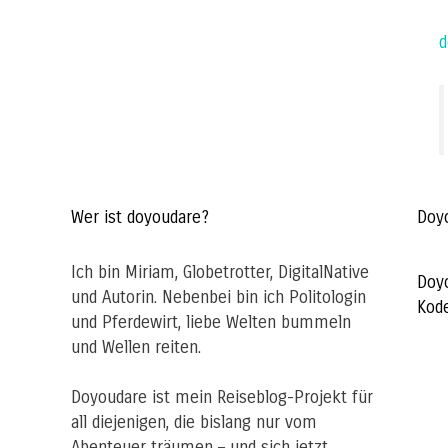
d
Wer ist doyoudare?
Doy
Ich bin Miriam, Globetrotter, DigitalNative
Doy
und Autorin. Nebenbei bin ich Politologin
Kod
und Pferdewirt, liebe Welten bummeln
und Wellen reiten.
Doyoudare ist mein Reiseblog-Projekt für
all diejenigen, die bislang nur vom
Abenteuer träumen – und sich jetzt