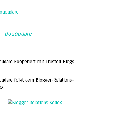
ououdare
dououdare
oudare kooperiert mit Trusted-Blogs
oudare folgt dem Blogger-Relations-
ex