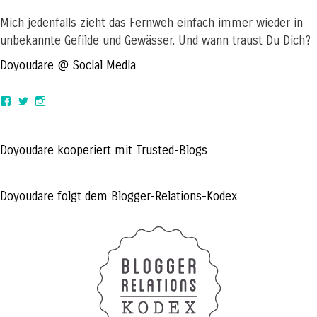
Mich jedenfalls zieht das Fernweh einfach immer wieder in
unbekannte Gefilde und Gewässer. Und wann traust Du Dich?
Doyoudare @ Social Media
View
View
View
doyoudaretoday’s
@doyoudaretoday’s
doyoudaretoday’s
profile
profile
profile
on
on
on
Facebook
Twitter
Instagram
Doyoudare kooperiert mit Trusted-Blogs
Doyoudare folgt dem Blogger-Relations-Kodex