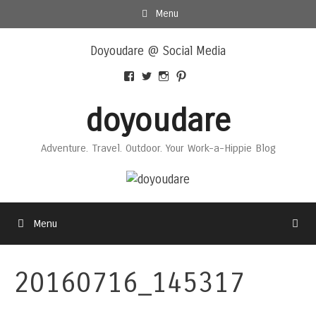
Skip
Menu
to
Skip
content
Doyoudare @ Social Media
to
content
View
View
View
View
Doyoudaretoday’s
@doyoudaretoday’s
doyoudaretoday’s
@doyoudare’s
profile
profile
profile
profile
doyoudare
on
on
on
on
Facebook
Twitter
Instagram
Pinterest
Adventure. Travel. Outdoor. Your Work-a-Hippie Blog
Menu
20160716_145317