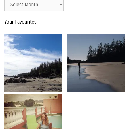
Est.
2015
–
Your Favourites
The
Archive