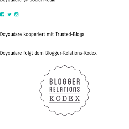
View
View
View
doyoudaretoday’s
@doyoudaretoday’s
doyoudaretoday’s
profile
profile
profile
on
on
on
Facebook
Twitter
Instagram
Doyoudare kooperiert mit Trusted-Blogs
Doyoudare folgt dem Blogger-Relations-Kodex