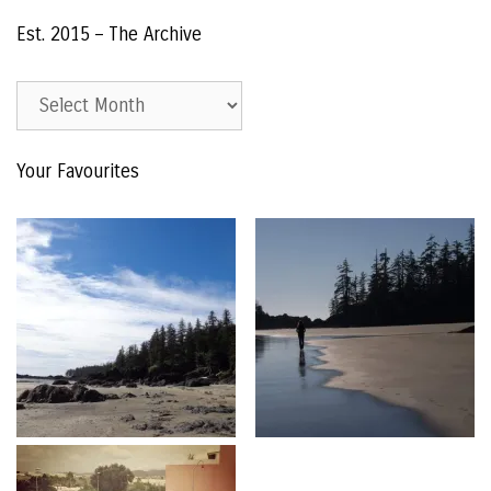
Est. 2015 – The Archive
Est.
2015
–
Your Favourites
The
Archive