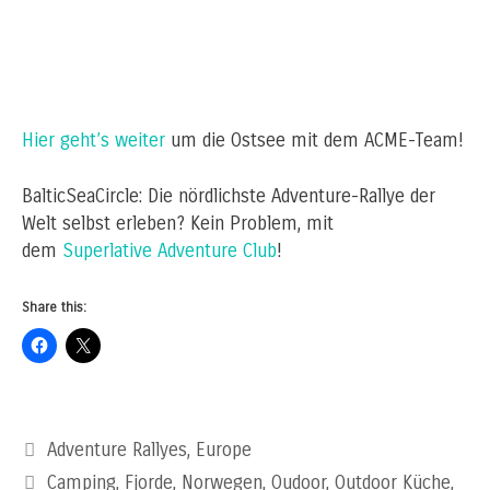
Hier geht’s weiter
um die Ostsee mit dem ACME-Team!
BalticSeaCircle: Die nördlichste Adventure-Rallye der
Welt selbst erleben? Kein Problem, mit
dem
Superlative Adventure Club
!
Share this:
Categories
Adventure Rallyes
,
Europe
Tags
Camping
,
Fjorde
,
Norwegen
,
Oudoor
,
Outdoor Küche
,