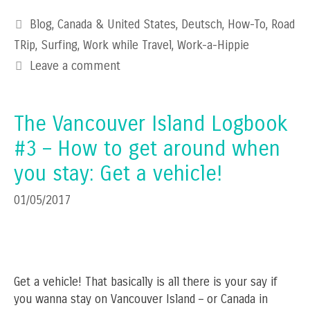
Categories
Blog
,
Canada & United States
,
Deutsch
,
How-To
,
Road
TRip
,
Surfing
,
Work while Travel
,
Work-a-Hippie
Leave a comment
The Vancouver Island Logbook
#3 – How to get around when
you stay: Get a vehicle!
01/05/2017
Get a vehicle! That basically is all there is your say if
you wanna stay on Vancouver Island – or Canada in