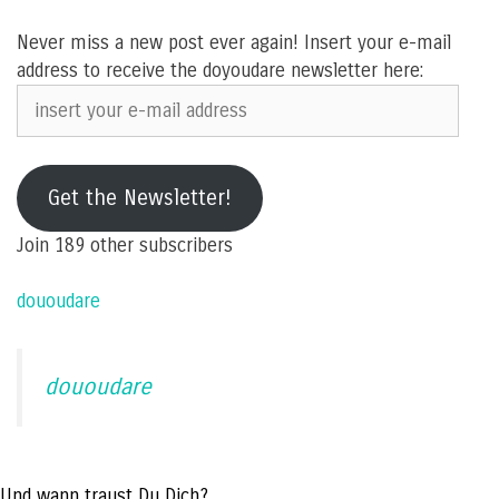
Never miss a new post ever again! Insert your e-mail
address to receive the doyoudare newsletter here:
insert
your
e-
mail
Get the Newsletter!
address
Join 189 other subscribers
dououdare
dououdare
Und wann traust Du Dich?