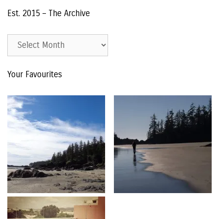
Est. 2015 – The Archive
Est.
2015
–
Your Favourites
The
Archive