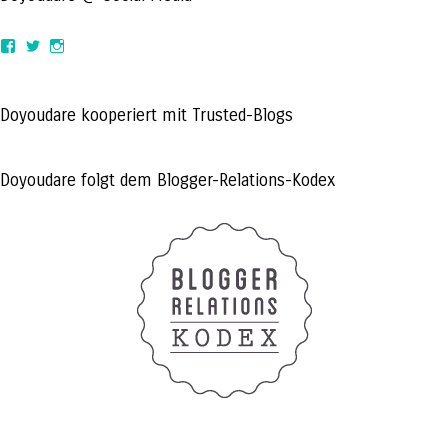
View
View
View
doyoudaretoday’s
@doyoudaretoday’s
doyoudaretoday’s
profile
profile
profile
on
on
on
Facebook
Twitter
Instagram
Doyoudare kooperiert mit Trusted-Blogs
Doyoudare folgt dem Blogger-Relations-Kodex