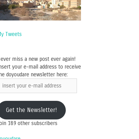
y Tweets
ever miss a new post ever again!
nsert your e-mail address to receive
he doyoudare newsletter here:
nsert
our
-
ail
Get the Newsletter!
ddress
oin 189 other subscribers
ououdare