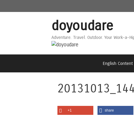
Skip
Skip
to
to
content
content
doyoudare
Adventure. Travel. Outdoor. Your Work-a-Hi
English Content
20131013_14
+1
share