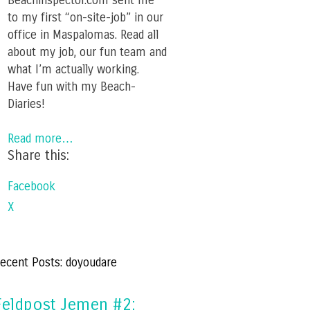
Beachinspector.com sent me
to my first “on-site-job” in our
office in Maspalomas. Read all
about my job, our fun team and
what I’m actually working.
Have fun with my Beach-
Diaries!
Read more…
Share this:
Facebook
X
ecent Posts: doyoudare
Feldpost Jemen #2: