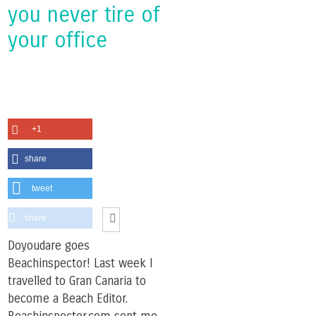
you never tire of
your office
+1
share
tweet
share
Doyoudare goes
Beachinspector! Last week I
travelled to Gran Canaria to
become a Beach Editor.