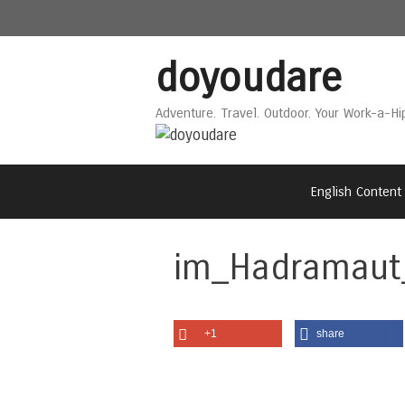
Skip
Skip
to
to
content
content
doyoudare
Adventure. Travel. Outdoor. Your Work-a-Hi
English Content
im_Hadramaut
+1
share