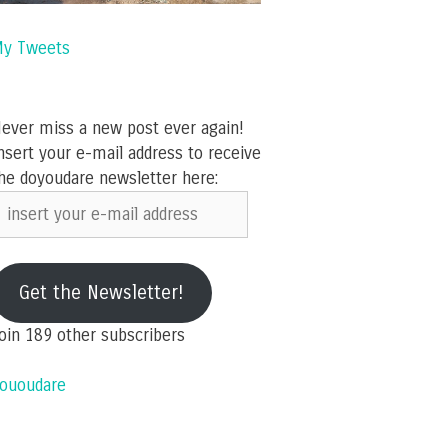
y Tweets
ever miss a new post ever again!
nsert your e-mail address to receive
he doyoudare newsletter here:
nsert
our
-
ail
Get the Newsletter!
ddress
oin 189 other subscribers
ououdare