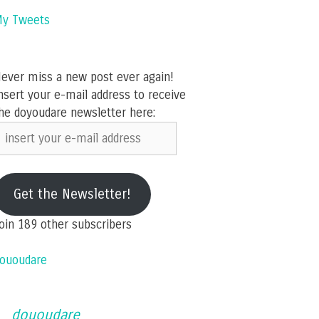
y Tweets
ever miss a new post ever again!
nsert your e-mail address to receive
he doyoudare newsletter here:
nsert
our
-
ail
Get the Newsletter!
ddress
oin 189 other subscribers
ououdare
dououdare