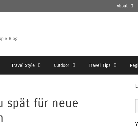
About
ppie Blog
Travel Style
Outdoor
Travel Tips
Reg
E
u spät für neue
E
2
n
–
Y
T
A