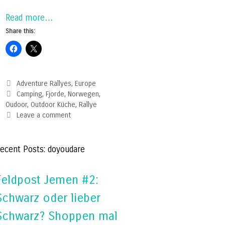
Read more…
Share this:
Categories
Adventure Rallyes
,
Europe
Tags
Camping
,
Fjorde
,
Norwegen
,
Oudoor
,
Outdoor Küche
,
Rallye
Leave a comment
ecent Posts: doyoudare
Feldpost Jemen #2:
Schwarz oder lieber
Schwarz? Shoppen mal