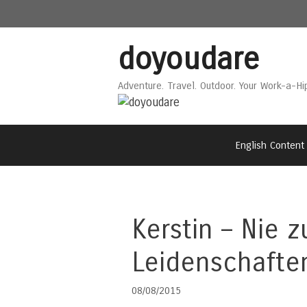
Skip
Skip
to
to
content
content
doyoudare
Adventure. Travel. Outdoor. Your Work-a-Hi
English Content
Kerstin – Nie z
Leidenschafte
08/08/2015