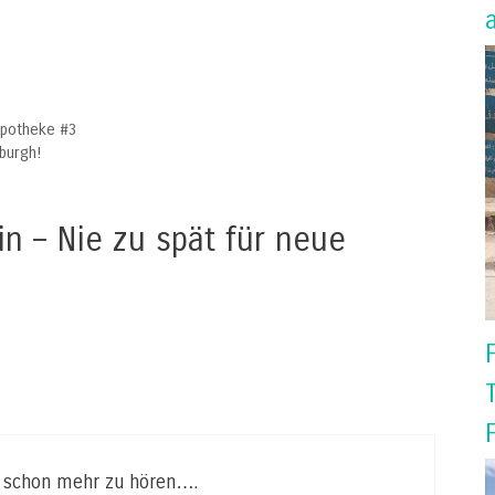
eapotheke #3
nburgh!
in – Nie zu spät für neue
h schon mehr zu hören….