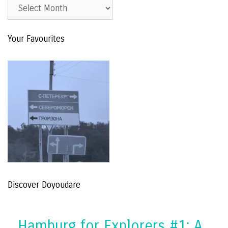
Est.
2015
–
Your Favourites
The
Archive
Discover Doyoudare
Hamburg for Explorers #1: A