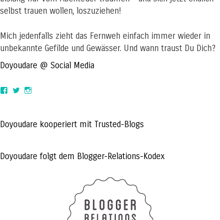
selbst trauen wollen, loszuziehen!
Mich jedenfalls zieht das Fernweh einfach immer wieder in
unbekannte Gefilde und Gewässer. Und wann traust Du Dich?
Doyoudare @ Social Media
View
View
View
doyoudaretoday’s
@doyoudaretoday’s
doyoudaretoday’s
profile
profile
profile
on
on
on
Facebook
Twitter
Instagram
Doyoudare kooperiert mit Trusted-Blogs
Doyoudare folgt dem Blogger-Relations-Kodex