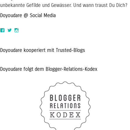
unbekannte Gefilde und Gewässer. Und wann traust Du Dich?
Doyoudare @ Social Media
View
View
View
doyoudaretoday’s
@doyoudaretoday’s
doyoudaretoday’s
profile
profile
profile
on
on
on
Facebook
Twitter
Instagram
Doyoudare kooperiert mit Trusted-Blogs
Doyoudare folgt dem Blogger-Relations-Kodex