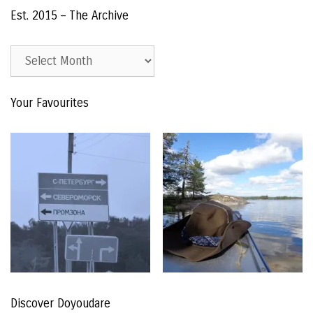
Est. 2015 – The Archive
Est.
2015
–
Your Favourites
The
Archive
Discover Doyoudare